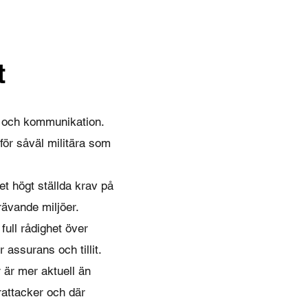
t
k och kommunikation.
ör såväl militära som
et högt ställda krav på
rävande miljöer.
full rådighet över
 assurans och tillit.
är mer aktuell än
rattacker och där