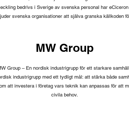
eckling bedrivs i Sverige av svenska personal har eCiceron 
uder svenska organisationer att själva granska källkoden för
MW Group
W Group – En nordisk industrigrupp för ett starkare samhäl
isk industrigrupp med ett tydligt mål: att stärka både samh
m att investera i företag vars teknik kan anpassas för att m
civila behov.