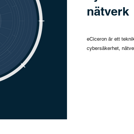
nätverk
eCiceron är ett tekn
cybersäkerhet, nätv