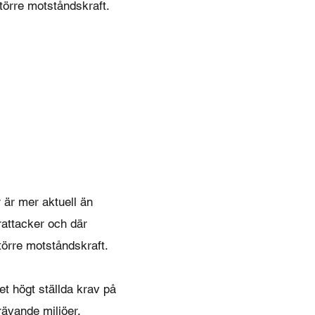
törre motståndskraft.
är mer aktuell än
rattacker och där
törre motståndskraft.
et högt ställda krav på
rävande miljöer.