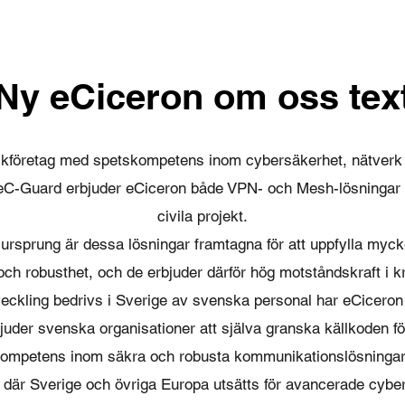
Ny eCiceron om oss tex
nikföretag med spetskompetens inom cybersäkerhet, nätver
eC-Guard erbjuder eCiceron både VPN- och Mesh-lösningar f
civila projekt.
a ursprung är dessa lösningar framtagna för att uppfylla myck
ch robusthet, och de erbjuder därför hög motståndskraft i k
eckling bedrivs i Sverige av svenska personal har eCiceron 
uder svenska organisationer att själva granska källkoden för
ompetens inom säkra och robusta kommunikationslösningar 
d där Sverige och övriga Europa utsätts för avancerade cybe