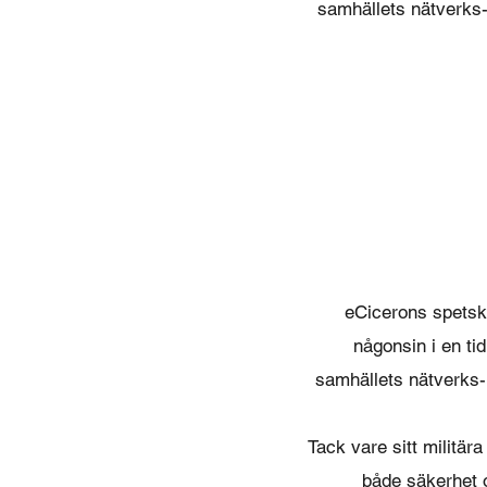
samhällets nätverks-
eCicerons spetsk
någonsin i en ti
samhällets nätverks-
Tack vare sitt militär
både säkerhet o