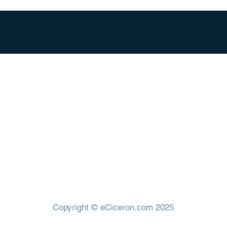
går i MW Group, en nordisk industrigrupp med ett tydligt mål
llets resiliens och försvarsförmåga genom att investera i f
eknik kan anpassas för att möta både militära och civila beho
Copyright © eCiceron.com 2025