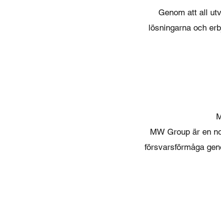
Genom att all utv
lösningarna och erbj
M
MW Group är en nord
försvarsförmåga geno