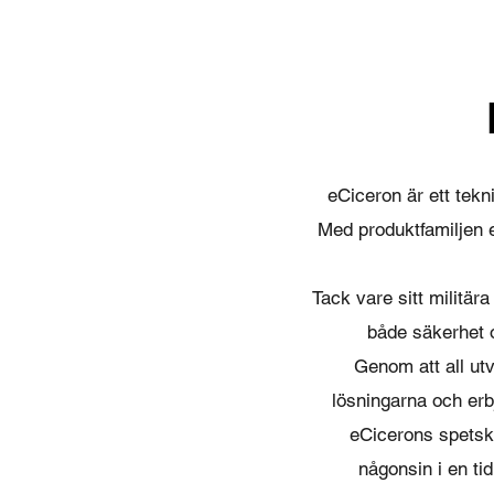
eCiceron är ett tek
Med produktfamiljen 
Tack vare sitt militär
både säkerhet o
Genom att all utv
lösningarna och erbj
eCicerons spetsk
någonsin i en ti